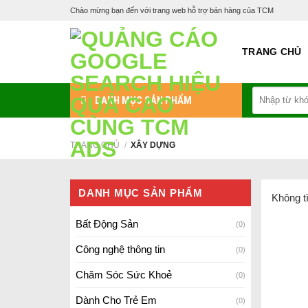
Skip
Chào mừng bạn đến với trang web hỗ trợ bán hàng của TCM
to
content
TRANG CHỦ
Tìm
DANH MỤC SẢN PHẨM
kiếm:
TRANG CHỦ
/
XÂY DỰNG
DANH MỤC SẢN PHẨM
Không t
Bất Động Sản
(0)
Công nghệ thông tin
(0)
Chăm Sóc Sức Khoẻ
(0)
Dành Cho Trẻ Em
(0)