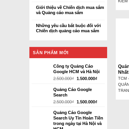
KIẾM 
Giới thiệu về Chiến dịch mua sắm
và Quảng cáo mua sắm
Những yêu cầu bắt buộc đối với
Chiến dịch quảng cáo mua sắm
SẢN PHẨM MỚI
Công ty Quảng Cáo
Quản
Google HCM và Hà Nội
Nhất
2.500.000
₫
1.500.000
₫
TCM 
QUẢN
Quảng Cáo Google
TRAN
Search
2.500.000
₫
1.500.000
₫
Quảng Cáo Google
Search Uy Tín Hoàn Tiền
trong ngày tại Hà Nội và
HCM