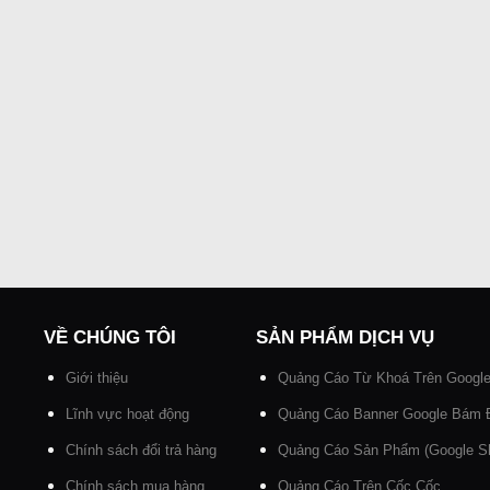
VỀ CHÚNG TÔI
SẢN PHẨM DỊCH VỤ
Giới thiệu
Quảng Cáo Từ Khoá Trên Googl
Lĩnh vực hoạt động
Quảng Cáo Banner Google Bám 
Chính sách đổi trả hàng
Quảng Cáo Sản Phẩm (Google Sh
Chính sách mua hàng
Quảng Cáo Trên Cốc Cốc