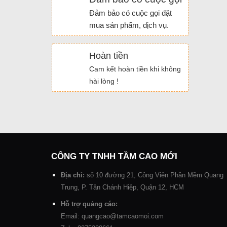
Đảm bảo có cuộc gọi đặt
mua sản phẩm, dịch vụ.
Hoàn tiền
Cam kết hoàn tiền khi không
hài lòng !
CÔNG TY TNHH TẦM CAO MỚI
Địa chỉ:
số 10 đường 21, Công Viên Phần Mềm Quang
Trung, P. Tân Chánh Hiệp, Quận 12, HCM
Hỗ trợ quảng cáo:
Email: quangcao@tamcaomoi.com