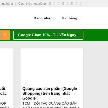
 mua hàng
Cách thức hoạt động
Đăng nhập
Giỏ hàng
Google Giảm 10% - Tư Vấn Ngay !
uổi
Quảng cáo sản phẩm (Google
 các
Shopping) trên trang nhất
Google
 HỢP
TCM – ĐỐI TÁC QUẢNG CÁO SẢN