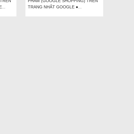
 TRÊN
PHẨM (GOOGLE SHOPPING) TRÊN
...
TRANG NHẤT GOOGLE ●...