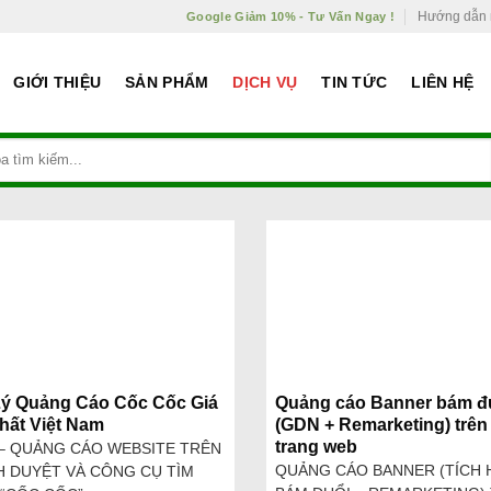
Hướng dẫn
Google Giảm 10% - Tư Vấn Ngay !
GIỚI THIỆU
SẢN PHẨM
DỊCH VỤ
TIN TỨC
LIÊN HỆ
Lý Quảng Cáo Cốc Cốc Giá
Quảng cáo Banner bám đ
hất Việt Nam
(GDN + Remarketing) trên
trang web
– QUẢNG CÁO WEBSITE TRÊN
QUẢNG CÁO BANNER (TÍCH
H DUYỆT VÀ CÔNG CỤ TÌM