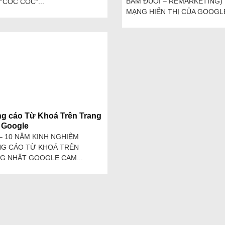
BÁM ĐUỔI – REMARKETING)
“CỐC CỐC”...
MẠNG HIỂN THỊ CỦA GOOGLE
g cáo Từ Khoá Trên Trang
 Google
– 10 NĂM KINH NGHIỆM
G CÁO TỪ KHOÁ TRÊN
G NHẤT GOOGLE CAM...