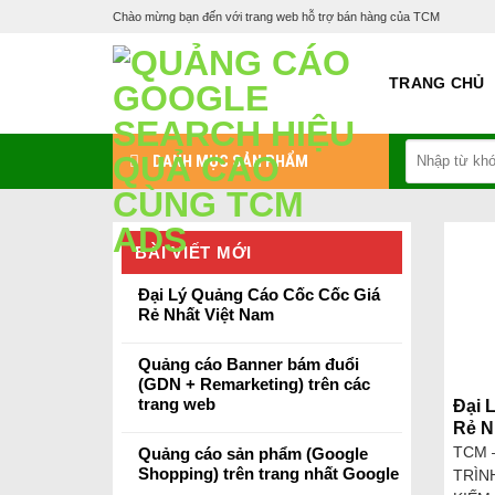
Skip
Chào mừng bạn đến với trang web hỗ trợ bán hàng của TCM
to
content
TRANG CHỦ
Tìm
DANH MỤC SẢN PHẨM
kiếm:
BÀI VIẾT MỚI
Đại Lý Quảng Cáo Cốc Cốc Giá
Rẻ Nhất Việt Nam
Quảng cáo Banner bám đuổi
(GDN + Remarketing) trên các
trang web
Đại 
Rẻ N
Quảng cáo sản phẩm (Google
TCM 
Shopping) trên trang nhất Google
TRÌN