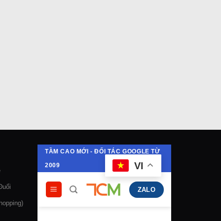
e
Đuổi
opping)