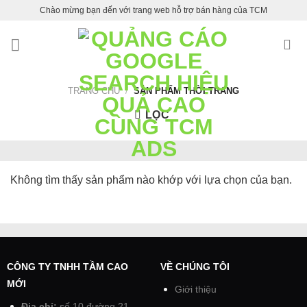
Skip
Chào mừng bạn đến với trang web hỗ trợ bán hàng của TCM
to
content
TRANG CHỦ
/
SẢN PHẨM THỜI TRANG
LỌC
Không tìm thấy sản phẩm nào khớp với lựa chọn của bạn.
CÔNG TY TNHH TẦM CAO
VỀ CHÚNG TÔI
MỚI
Giới thiệu
Địa chỉ:
số 10 đường 21,