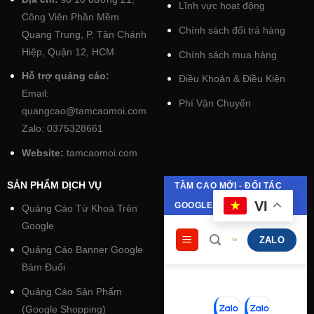
Lĩnh vực hoạt động
Công Viên Phần Mềm
Chính sách đổi trả hàng
Quang Trung, P. Tân Chánh
Hiệp, Quận 12, HCM
Chính sách mua hàng
Hỗ trợ quảng cáo:
Điều Khoản & Điều Kiện
Email:
Phí Vận Chuyển
quangcao@tamcaomoi.com
Zalo: 0375328661
Website:
tamcaomoi.com
SẢN PHẨM DỊCH VỤ
Quảng Cáo Từ Khoá Trên
Google
Quảng Cáo Banner Google
Bám Đuổi
Quảng Cáo Sản Phẩm
(Google Shopping)