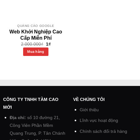
QUẢNG CÁO GOOGLE
Web Khởi Nghiệp Cao
Cấp Miễn Phí
2.000.000
₫
1
₫
Mua hàng
CÔNG TY TNHH TẦM CAO
VỀ CHÚNG TÔI
MỚI
Giới thiệu
Địa chỉ:
số 10 đường 21,
Lĩnh vực hoạt động
Công Viên Phần Mềm
Chính sách đổi trả hàng
Quang Trung, P. Tân Chánh