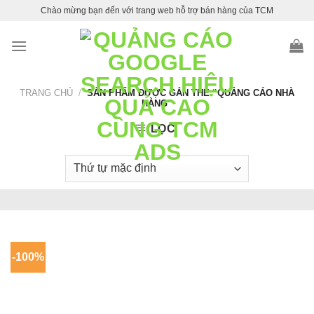
Skip
Chào mừng bạn đến với trang web hỗ trợ bán hàng của TCM
to
content
TRANG CHỦ
/
SẢN PHẨM ĐƯỢC GẮN THẺ “QUẢNG CÁO NHÀ
HÀNG”
LỌC
-100%