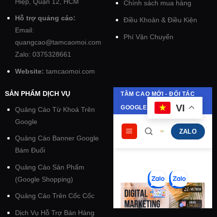
Hiệp, Quận 12, HCM
Chính sách mua hàng
Hỗ trợ quảng cáo:
Điều Khoản & Điều Kiện
Email:
Phí Vận Chuyển
quangcao@tamcaomoi.com
Zalo: 0375328661
Website:
tamcaomoi.com
SẢN PHẨM DỊCH VỤ
Quảng Cáo Từ Khoá Trên
Google
Quảng Cáo Banner Google
Bám Đuổi
Quảng Cáo Sản Phẩm
(Google Shopping)
Quảng Cáo Trên Cốc Cốc
Dịch Vụ Hỗ Trợ Bán Hàng